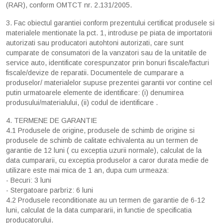
(RAR), conform OMTCT nr. 2.131/2005.
3. Fac obiectul garantiei conform prezentului certificat produsele si
materialele mentionate la pct. 1, introduse pe piata de importatorii
autorizati sau producatori autohtoni autorizati, care sunt
cumparate de consumatori de la vanzatori sau de la unitatile de
service auto, identificate corespunzator prin bonuri fiscale/facturi
fiscale/devize de reparatii. Documentele de cumparare a
produselor/ materialelor supuse prezentei garantii vor contine cel
putin urmatoarele elemente de identificare: (i) denumirea
produsului/materialului, (ii) codul de identificare .
4. TERMENE DE GARANTIE
4.1 Produsele de origine, produsele de schimb de origine si
produsele de schimb de calitate echivalenta au un termen de
garantie de 12 luni ( cu exceptia uzurii normale), calculat de la
data cumpararii, cu exceptia produselor a caror durata medie de
utilizare este mai mica de 1 an, dupa cum urmeaza:
- Becuri: 3 luni
- Stergatoare parbriz: 6 luni
4.2 Produsele reconditionate au un termen de garantie de 6-12
luni, calculat de la data cumpararii, in functie de specificatia
producatorului.