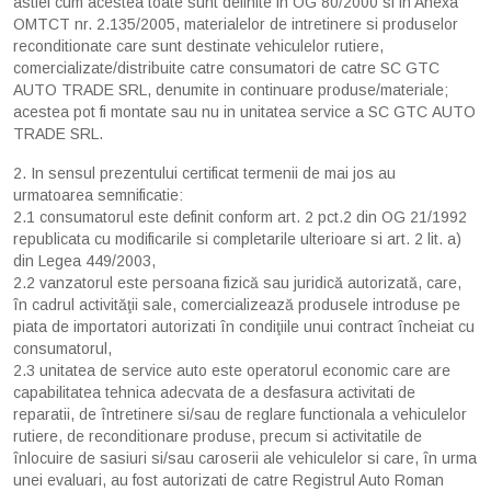
astfel cum acestea toate sunt definite in OG 80/2000 si in Anexa
OMTCT nr. 2.135/2005, materialelor de intretinere si produselor
reconditionate care sunt destinate vehiculelor rutiere,
comercializate/distribuite catre consumatori de catre SC GTC
AUTO TRADE SRL, denumite in continuare produse/materiale;
acestea pot fi montate sau nu in unitatea service a SC GTC AUTO
TRADE SRL.
2. In sensul prezentului certificat termenii de mai jos au
urmatoarea semnificatie:
2.1 consumatorul este definit conform art. 2 pct.2 din OG 21/1992
republicata cu modificarile si completarile ulterioare si art. 2 lit. a)
din Legea 449/2003,
2.2 vanzatorul este persoana fizică sau juridică autorizată, care,
în cadrul activităţii sale, comercializează produsele introduse pe
piata de importatori autorizati în condiţiile unui contract încheiat cu
consumatorul,
2.3 unitatea de service auto este operatorul economic care are
capabilitatea tehnica adecvata de a desfasura activitati de
reparatii, de întretinere si/sau de reglare functionala a vehiculelor
rutiere, de reconditionare produse, precum si activitatile de
înlocuire de sasiuri si/sau caroserii ale vehiculelor si care, în urma
unei evaluari, au fost autorizati de catre Registrul Auto Roman