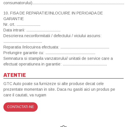
consumatorului).................................................................................
10. FISA DE REPARATIE/INLOCUIRE IN PERIOADA DE
GARANTIE
Nr. crt. .....................
Data intrarii: ..............................
Descrierea neconformitatii / defectului / viciului ascuns:
..................................
Reparatia /inlocuirea efectuata: ...........................................
Prelungire garantie cu: ............................................
Semnatura si stampila vanzatorului/ unitatii de service care a
efectuat operatiunea in garantie: .......................................
ATENTIE
GTC Auto poate sa furnizeze si alte produse decat cele
prezentate momentan in site. Daca nu gasiti aici un produs pe
care il cautati, va rugam
CONTACTATI-NE