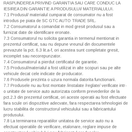
RASPUNDEREA PRIVIND GARANTIA SAU CARE CONDUC LA
IESIREA DIN GARANTIE A PRODUSULUI/ MATERIALULUI.
7.1 Produsul/ materialul cumparat de consumator nu a fost
introdus pe piata de SC GTC AUTO TRADE SRL.
7.2 Consumatorul a comandat in mod gresit produsul sau a
furnizat date de identificare eronate.
7.3 Consumatorul nu solicita garantia in termenul mentionat in
prezentul certificat, sau nu depune vreunul din documentele
prevazute la pct. 6.3 lit.a-f, ori acestea sunt completate gresit,
incomplet sau necorepunzator.
7.4 Consumatorul a pierdut certificatul de garantie.
7.5 Produsul/materialul a fost utilizat in alte scopuri sau pe alte
vehicule decat cele indicate de producator.
7.6 Produsele prezinta o uzura normala datorita functionarii.
7.7 Produsele nu au fost montate /instalate /reglate/ verificate intr-
o unitate de service auto autorizata conform prevederilor de la
pct.2.3 din prezentul certificat, ori aceste operatii au fost efectuate
fara scule ori dispozitive adecvate, fara respectarea tehnologiei de
lucru stabilita de constructorul vehiculului sau a fabricantului
produsului.
7.8 La terminarea reparatiilor unitatea de service auto nu a
efectuat operatiile de verificare, etalonare, reglare impuse de