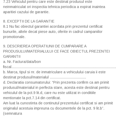
7.23 Vehiculul pentru care este destinat produsul este
neinmatriculat ori inspectia tehnica periodica a expirat inaintea
aparitiei cazului de garantie.
8. EXCEPTII DE LA GARANTIE
8.1 Nu fac obiectul garantiei acordata prin prezentul certificat
bunurile, altele decat piese auto, oferite in cadrul campaniilor
promotionale.
9. DESCRIEREA OPERATIUNII DE CUMPARARE A
PRODUSULUI/MATERIALULUI CE FACE OBIECTUL PREZENTEI
GARANTII
a. Nr. Factura/data/bon
fiscal.....................................................................................................
b. Marca, tipul si nr. de inmatriculare a vehiculului caruia ii este
destinat produsul/materialul ...................................
d. Declaratia consumatorului: “Prin prezenta confirm ca am primit
produsul/materialul in perfecta stare, acesta este destinat pentru
vehiculul de la pct.9 lit.d, care nu este utilizat in conditiile
mentionate la pct.7.14 din certificat.
Am luat la cunostinta de continutul prezentului certificat si am primit
originalul acestuia impreuna cu documentele de la pct. 9 lit.b”.
(semnatura