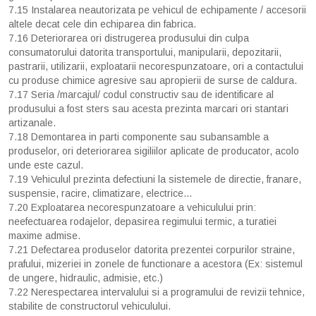
7.15 Instalarea neautorizata pe vehicul de echipamente / accesorii
altele decat cele din echiparea din fabrica.
7.16 Deteriorarea ori distrugerea produsului din culpa
consumatorului datorita transportului, manipularii, depozitarii,
pastrarii, utilizarii, exploatarii necorespunzatoare, ori a contactului
cu produse chimice agresive sau apropierii de surse de caldura.
7.17 Seria /marcajul/ codul constructiv sau de identificare al
produsului a fost sters sau acesta prezinta marcari ori stantari
artizanale.
7.18 Demontarea in parti componente sau subansamble a
produselor, ori deteriorarea sigiliilor aplicate de producator, acolo
unde este cazul.
7.19 Vehiculul prezinta defectiuni la sistemele de directie, franare,
suspensie, racire, climatizare, electrice...
7.20 Exploatarea necorespunzatoare a vehiculului prin:
neefectuarea rodajelor, depasirea regimului termic, a turatiei
maxime admise.
7.21 Defectarea produselor datorita prezentei corpurilor straine,
prafului, mizeriei in zonele de functionare a acestora (Ex: sistemul
de ungere, hidraulic, admisie, etc.)
7.22 Nerespectarea intervalului si a programului de revizii tehnice,
stabilite de constructorul vehiculului.