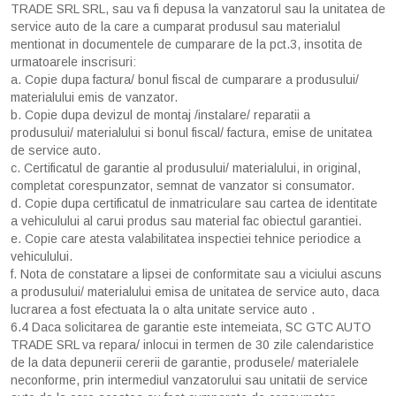
TRADE SRL SRL, sau va fi depusa la vanzatorul sau la unitatea de
service auto de la care a cumparat produsul sau materialul
mentionat in documentele de cumparare de la pct.3, insotita de
urmatoarele inscrisuri:
a. Copie dupa factura/ bonul fiscal de cumparare a produsului/
materialului emis de vanzator.
b. Copie dupa devizul de montaj /instalare/ reparatii a
produsului/ materialului si bonul fiscal/ factura, emise de unitatea
de service auto.
c. Certificatul de garantie al produsului/ materialului, in original,
completat corespunzator, semnat de vanzator si consumator.
d. Copie dupa certificatul de inmatriculare sau cartea de identitate
a vehiculului al carui produs sau material fac obiectul garantiei.
e. Copie care atesta valabilitatea inspectiei tehnice periodice a
vehiculului.
f. Nota de constatare a lipsei de conformitate sau a viciului ascuns
a produsului/ materialului emisa de unitatea de service auto, daca
lucrarea a fost efectuata la o alta unitate service auto .
6.4 Daca solicitarea de garantie este intemeiata, SC GTC AUTO
TRADE SRL va repara/ inlocui in termen de 30 zile calendaristice
de la data depunerii cererii de garantie, produsele/ materialele
neconforme, prin intermediul vanzatorului sau unitatii de service