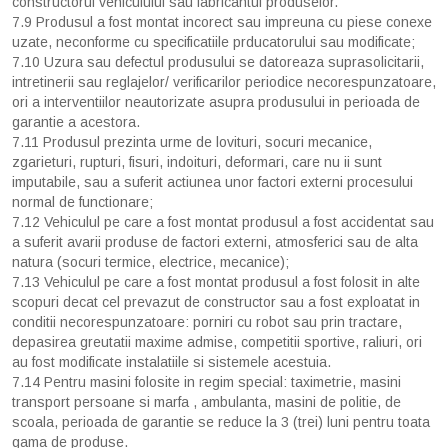
constructorul vehiculului sau fabricantul produselor.
7.9 Produsul a fost montat incorect sau impreuna cu piese conexe
uzate, neconforme cu specificatiile prducatorului sau modificate;
7.10 Uzura sau defectul produsului se datoreaza suprasolicitarii,
intretinerii sau reglajelor/ verificarilor periodice necorespunzatoare,
ori a interventiilor neautorizate asupra produsului in perioada de
garantie a acestora.
7.11 Produsul prezinta urme de lovituri, socuri mecanice,
zgarieturi, rupturi, fisuri, indoituri, deformari, care nu ii sunt
imputabile, sau a suferit actiunea unor factori externi procesului
normal de functionare;
7.12 Vehiculul pe care a fost montat produsul a fost accidentat sau
a suferit avarii produse de factori externi, atmosferici sau de alta
natura (socuri termice, electrice, mecanice);
7.13 Vehiculul pe care a fost montat produsul a fost folosit in alte
scopuri decat cel prevazut de constructor sau a fost exploatat in
conditii necorespunzatoare: porniri cu robot sau prin tractare,
depasirea greutatii maxime admise, competitii sportive, raliuri, ori
au fost modificate instalatiile si sistemele acestuia.
7.14 Pentru masini folosite in regim special: taximetrie, masini
transport persoane si marfa , ambulanta, masini de politie, de
scoala, perioada de garantie se reduce la 3 (trei) luni pentru toata
gama de produse.