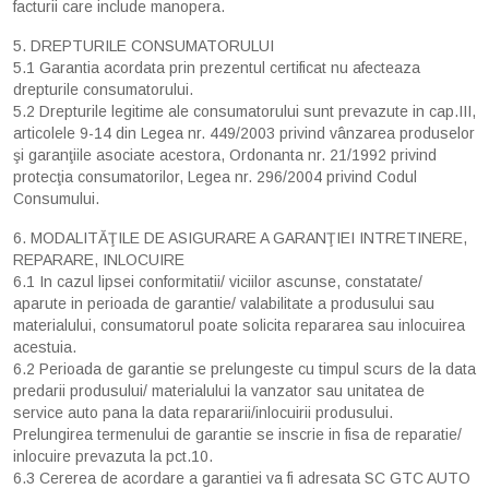
facturii care include manopera.
5. DREPTURILE CONSUMATORULUI
5.1 Garantia acordata prin prezentul certificat nu afecteaza
drepturile consumatorului.
5.2 Drepturile legitime ale consumatorului sunt prevazute in cap.III,
articolele 9-14 din Legea nr. 449/2003 privind vânzarea produselor
şi garanţiile asociate acestora, Ordonanta nr. 21/1992 privind
protecţia consumatorilor, Legea nr. 296/2004 privind Codul
Consumului.
6. MODALITĂŢILE DE ASIGURARE A GARANŢIEI INTRETINERE,
REPARARE, INLOCUIRE
6.1 In cazul lipsei conformitatii/ viciilor ascunse, constatate/
aparute in perioada de garantie/ valabilitate a produsului sau
materialului, consumatorul poate solicita repararea sau inlocuirea
acestuia.
6.2 Perioada de garantie se prelungeste cu timpul scurs de la data
predarii produsului/ materialului la vanzator sau unitatea de
service auto pana la data repararii/inlocuirii produsului.
Prelungirea termenului de garantie se inscrie in fisa de reparatie/
inlocuire prevazuta la pct.10.
6.3 Cererea de acordare a garantiei va fi adresata SC GTC AUTO