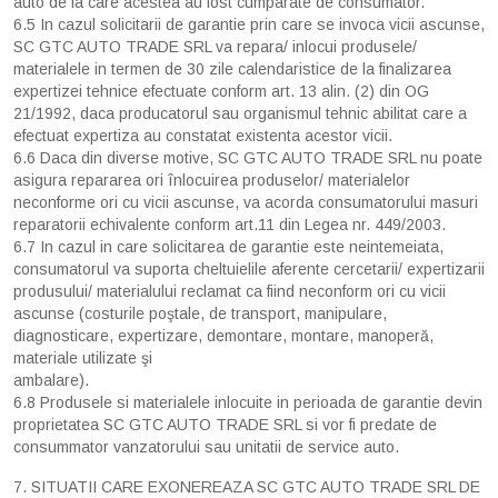
auto de la care acestea au fost cumparate de consumator.
6.5 In cazul solicitarii de garantie prin care se invoca vicii ascunse,
SC GTC AUTO TRADE SRL va repara/ inlocui produsele/
materialele in termen de 30 zile calendaristice de la finalizarea
expertizei tehnice efectuate conform art. 13 alin. (2) din OG
21/1992, daca producatorul sau organismul tehnic abilitat care a
efectuat expertiza au constatat existenta acestor vicii.
6.6 Daca din diverse motive, SC GTC AUTO TRADE SRL nu poate
asigura repararea ori înlocuirea produselor/ materialelor
neconforme ori cu vicii ascunse, va acorda consumatorului masuri
reparatorii echivalente conform art.11 din Legea nr. 449/2003.
6.7 In cazul in care solicitarea de garantie este neintemeiata,
consumatorul va suporta cheltuielile aferente cercetarii/ expertizarii
produsului/ materialului reclamat ca fiind neconform ori cu vicii
ascunse (costurile poştale, de transport, manipulare,
diagnosticare, expertizare, demontare, montare, manoperă,
materiale utilizate şi
ambalare).
6.8 Produsele si materialele inlocuite in perioada de garantie devin
proprietatea SC GTC AUTO TRADE SRL si vor fi predate de
consummator vanzatorului sau unitatii de service auto.
7. SITUATII CARE EXONEREAZA SC GTC AUTO TRADE SRL DE