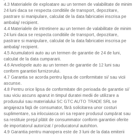
4.3 Materialele de exploatare au un termen de valabilitate de minim
24 luni daca se respecta conditiile de transport, depozitare,
pastrare si manipulare, calculat de la data fabricatiei inscrisa pe
ambalaj/ recipient.
4.4 Materialele de intretinere au un termen de valabilitate de minim
24 luni daca se respecta conditiile de transport, depozitare,
pastrare si manipulare, calculat de la data fabricatiei inscrisa pe
ambalaj/ recipient.
4.5 Acumulatorii auto au un termen de garantie de 24 de luni,
calculat de la data cumpararii.
4.6 Anvelopele auto au un termen de garantie de 12 luni sau
conform garantiei furnizorului.
4.7 Garantia se acorda pentru lipsa de conformitate si/ sau vicii
ascunse.
4.8 Pentru orice lipsa de conformitate din perioada de garantie si/
sau viciu ascuns aparut in timpul duratei medii de utilizare a
produsului sau materialului SC GTC AUTO TRADE SRL se
angajeaza faţă de consumator, fără solicitarea unor costuri
suplimentare, sa inlocuiasca ori sa repare produsul cumpărat sau
sa restituie preţul plătit de consummator conform garantiei oferite
de importatorul autorizat / producatorul autohton.
4.9 Garantia pentru manopera este de 3 luni de la data emiterii