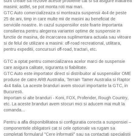
sunt create sa rezolve aceste probleme cat si sa asigure inaltarea
masinii; astfel, se pot monta roti mai mari.
GTC Auto comercializeaza si monteaza suspensii 4x4 de peste
25 de ani, timp in care multe mii de masini au beneficiat de
serviciile noastre. In cazul suspensiilor este foarte importanta
consilierea pentru alegerea variantei optime de suspensie in
functie de masina, de incarcarea suplimentara actuala sau viitoare
si de felul de utilizare a masinii: off-road recreational, utilitara,
pentru expeditii, concursuri off-road, tractari, etc.
GTC a optat pentru comercializarea acelor marci de suspensie
care asigura calitate, siguranta si fiabilitate.
GTC Auto este importator direct si distribuitor al suspensiilor OME
produse de catre ARB Australia, Terrain Tamer Australia si Raptor
4x4 Italia. La aceste branduri avem stocuri importante la GTC, in
Bucuresti.
Importam si alte branduri - Koni, FOX, Profender, Rough Country,
etc. La aceste branduri avem stocuri mici si aducem mai mult la
comanda...
Pentru a afla disponibilitatea si configuratia corecta a suspensiei –
componentele obligatorii cat si cele optionale va rugam sa
completati formularul "Cere informatii" sau sa contactati specialistii