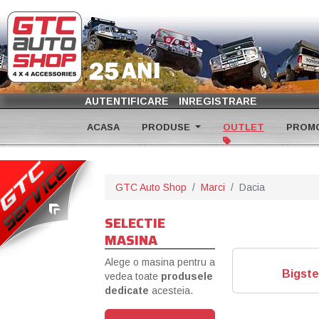
AUTENTIFICARE
INREGISTRARE
ACASA
PRODUSE
OUTLET
PROMO
GTC Auto Shop
Marci
Dacia
SELECTIE
MASINA
Alege o masina pentru a
Bigste
vedea toate
produsele
dedicate
acesteia.