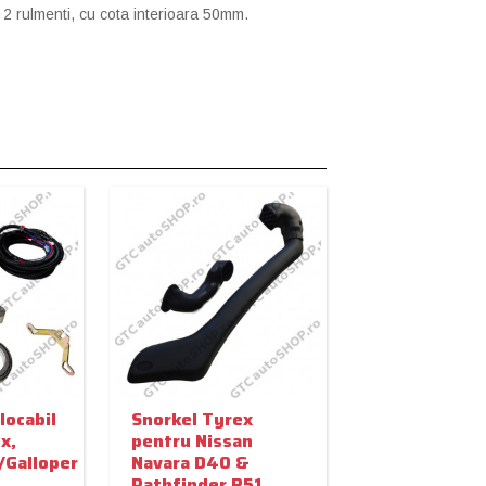
 2 rulmenti, cu cota interioara 50mm.
locabil
Snorkel Tyrex
x,
pentru Nissan
/Galloper
Navara D40 &
Pathfinder R51