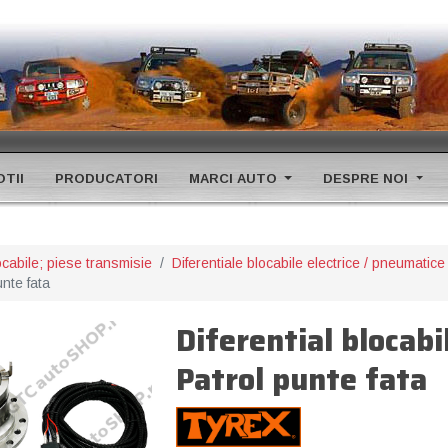
TII
PRODUCATORI
MARCI AUTO
DESPRE NOI
ocabile; piese transmisie
Diferentiale blocabile electrice / pneumatic
unte fata
Diferential blocabi
Patrol punte fata