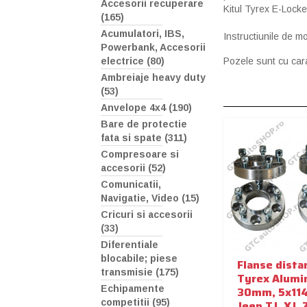
Accesorii recuperare
Kitul Tyrex E-Locke
(165)
Acumulatori, IBS,
Instructiunile de mo
Powerbank, Accesorii
electrice (80)
Pozele sunt cu cara
Ambreiaje heavy duty
(53)
Anvelope 4x4 (190)
Bare de protectie
fata si spate (311)
Compresoare si
accesorii (52)
Comunicatii,
Navigatie, Video (15)
Cricuri si accesorii
(33)
Diferentiale
blocabile; piese
Flanse dista
transmisie (175)
Tyrex Alumi
Echipamente
30mm, 5x114
competitii (95)
Jeep TJ, XJ, 