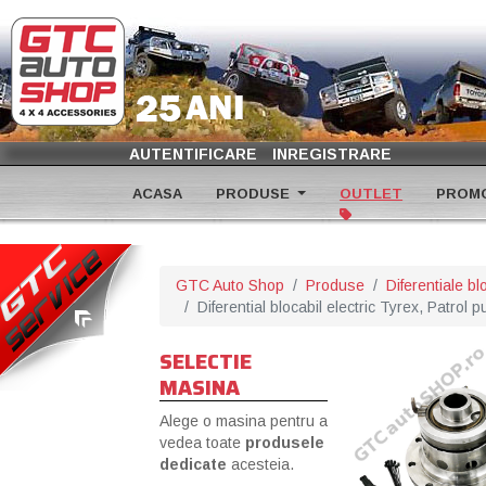
AUTENTIFICARE
INREGISTRARE
ACASA
PRODUSE
OUTLET
PROMO
GTC Auto Shop
Produse
Diferentiale bl
Diferential blocabil electric Tyrex, Patrol p
SELECTIE
MASINA
Alege o masina pentru a
vedea toate
produsele
dedicate
acesteia.