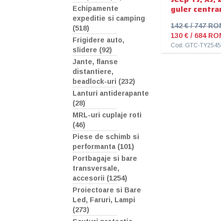
guler centra
Echipamente
expeditie si camping
142 € / 747 RO
(518)
130 € / 684 RO
Frigidere auto,
Cod: GTC-TY254
slidere (92)
Jante, flanse
distantiere,
beadlock-uri (232)
Lanturi antiderapante
(28)
MRL-uri cuplaje roti
(46)
Piese de schimb si
performanta (101)
Portbagaje si bare
transversale,
accesorii (1254)
Proiectoare si Bare
Led, Faruri, Lampi
(273)