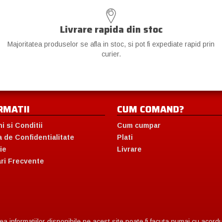
Livrare rapida din stoc
Majoritatea produselor se afla in stoc, si pot fi expediate rapid prin
curier.
RMATII
CUM COMAND?
i si Conditii
Cum cumpar
a de Confidentialitate
Plati
ie
Livrare
ari Frecvente
 informatiilor disponibile pe acest site poate fi facuta numai cu acordul