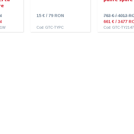
re
N
15 € / 79 RON
763 € / 4013 R
N
661 € / 3477 R
51W
Cod: GTC-TYPC
Cod: GTC-TY214