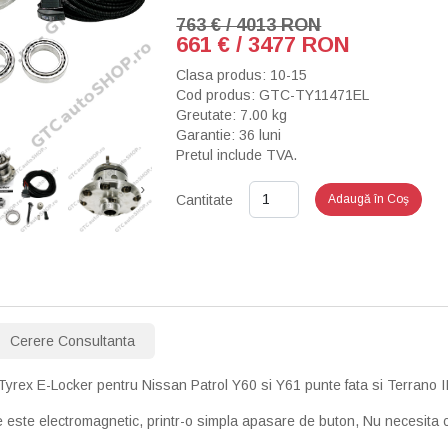
763 € / 4013 RON
661 € / 3477 RON
Clasa produs: 10-15
Cod produs: GTC-TY11471EL
Greutate: 7.00 kg
Garantie: 36 luni
Pretul include TVA.
›
Cantitate
Adaugă în Coş
Cerere Consultanta
l Tyrex E-Locker pentru Nissan Patrol Y60 si Y61 punte fata si Terrano I
 este electromagnetic, printr-o simpla apasare de buton, Nu necesita c