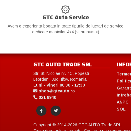
GTC Auto Service
Avem o experienta bogata in toate tipurile de lucrari de service
dedicate masinilor 4x4 (si nu numai)
GTC AUTO TRADE SRL
INFO
Str. Sf. Nicolae nr. 4C, Popesti -
Termen
Leordeni, Jud. Ilfov, Romania
Politic
Luni - Vineri 08:30 - 17:30
Garant
shop@gtcauto.ro
Intreb
021 9940
ANPC
SOL
Copyright © 2014-2026 GTC AUTO Trade SRL.
Toate drepturile rezervate. Copierea sau reproducerea