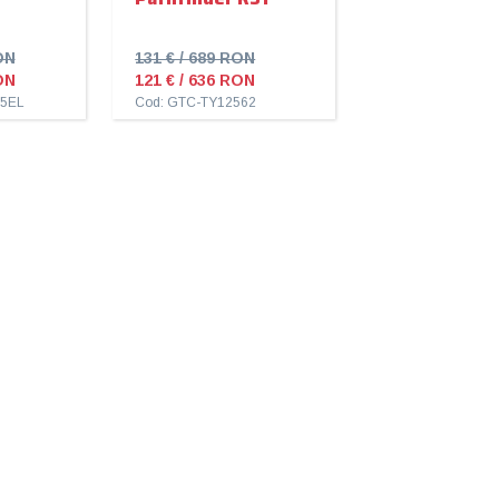
ON
131 € / 689 RON
ON
121 € / 636 RON
75EL
Cod: GTC-TY12562