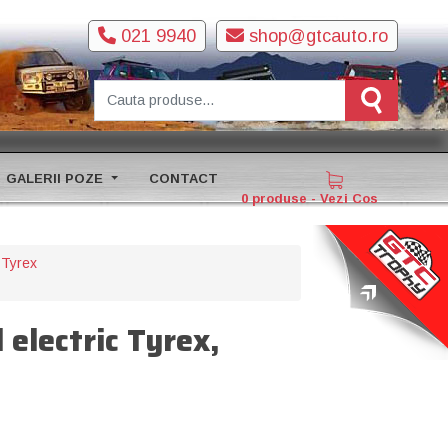
021 9940
shop@gtcauto.ro
GALERII POZE
CONTACT
0 produse - Vezi Cos
e Tyrex
l electric Tyrex,