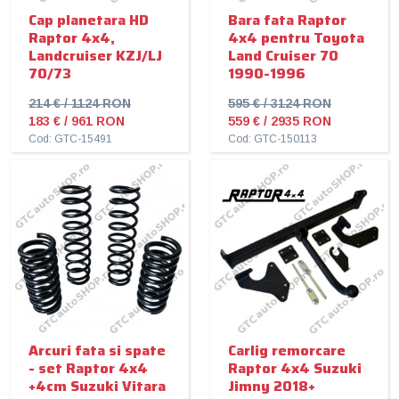
Cap planetara HD
Bara fata Raptor
Raptor 4x4,
4x4 pentru Toyota
Landcruiser KZJ/LJ
Land Cruiser 70
70/73
1990-1996
214 € / 1124 RON
595 € / 3124 RON
183 € / 961 RON
559 € / 2935 RON
Cod: GTC-15491
Cod: GTC-150113
Arcuri fata si spate
Carlig remorcare
- set Raptor 4x4
Raptor 4x4 Suzuki
+4cm Suzuki Vitara
Jimny 2018+