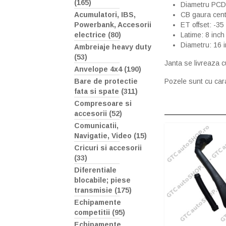
(165)
Diametru PCD:
CB gaura cent
Acumulatori, IBS,
ET offset: -3
Powerbank, Accesorii
Latime: 8 inch
electrice (80)
Diametru: 16 
Ambreiaje heavy duty
(53)
Janta se livreaza c
Anvelope 4x4 (190)
Pozele sunt cu cara
Bare de protectie
fata si spate (311)
Compresoare si
accesorii (52)
Comunicatii,
Navigatie, Video (15)
Cricuri si accesorii
(33)
Diferentiale
blocabile; piese
transmisie (175)
Echipamente
competitii (95)
Echipamente