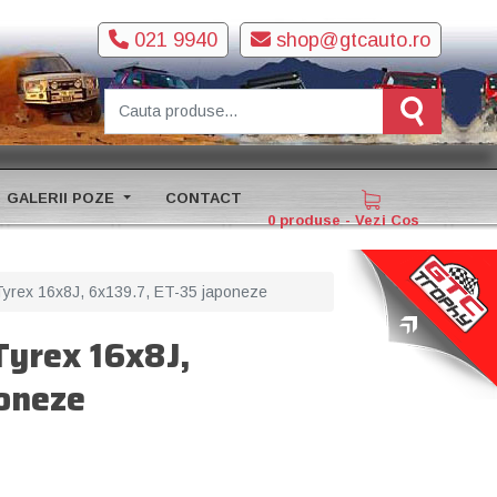
021 9940
shop@gtcauto.ro
GALERII POZE
CONTACT
0 produse - Vezi Cos
Tyrex 16x8J, 6x139.7, ET-35 japoneze
Tyrex 16x8J,
poneze