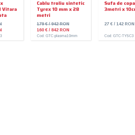
ex
Cablu troliu sintetic
Sufa de copa
 Vitara
Tyrex 10 mm x 28
3metri x 10c
pta
metri
N
179 € / 942 RON
27 € / 142 RON
N
160 € / 842 RON
63
Cod: GTC-plasma10mm
Cod: GTC-TYSC3