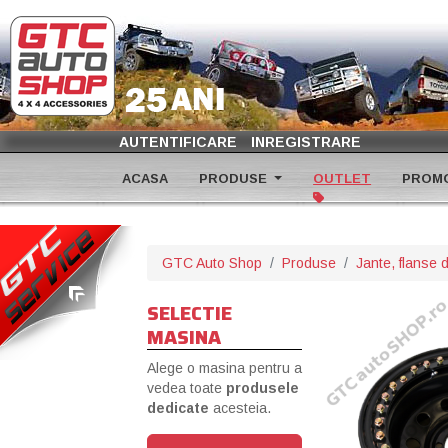
AUTENTIFICARE
INREGISTRARE
ACASA
PRODUSE
OUTLET
PROMO
GTC Auto Shop
Produse
Jante, flanse d
SELECTIE
MASINA
Alege o masina pentru a
vedea toate
produsele
dedicate
acesteia.