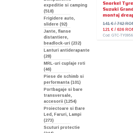
Snorkel Tyr
expeditie si camping
Suzuki Grand
(518)
montaj drea
Frigidere auto,
141 € / 742 RO
slidere (92)
121 € / 636 RO
Jante, flanse
Cod: GTC-TY095
distantiere,
beadlock-uri (232)
Lanturi antiderapante
(28)
MRL-uri cuplaje roti
(46)
Piese de schimb si
performanta (101)
Portbagaje si bare
transversale,
accesorii (1254)
Proiectoare si Bare
Led, Faruri, Lampi
(273)
Scuturi protectie