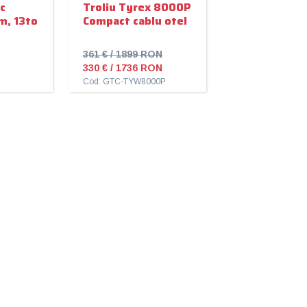
c
Troliu Tyrex 8000P
m, 13to
Compact cablu otel
361 € / 1899 RON
330 € / 1736 RON
Cod: GTC-TYW8000P