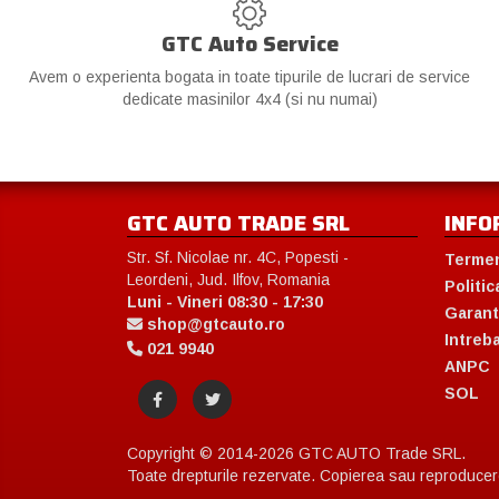
GTC Auto Service
Avem o experienta bogata in toate tipurile de lucrari de service
dedicate masinilor 4x4 (si nu numai)
GTC AUTO TRADE SRL
INFO
Str. Sf. Nicolae nr. 4C, Popesti -
Termen
Leordeni, Jud. Ilfov, Romania
Politic
Luni - Vineri 08:30 - 17:30
Garant
shop@gtcauto.ro
Intreb
021 9940
ANPC
SOL
Copyright © 2014-2026 GTC AUTO Trade SRL.
Toate drepturile rezervate. Copierea sau reproducerea