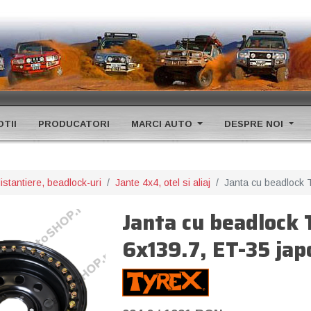
TII
PRODUCATORI
MARCI AUTO
DESPRE NOI
istantiere, beadlock-uri
Jante 4x4, otel si aliaj
Janta cu beadlock 
Janta cu beadlock 
6x139.7, ET-35 ja