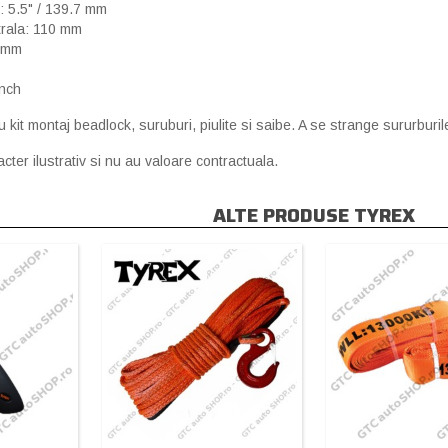
 5.5" / 139.7 mm
rala: 110 mm
5 mm
inch
u kit montaj beadlock, suruburi, piulite si saibe. A se strange sururburi
cter ilustrativ si nu au valoare contractuala.
ALTE PRODUSE TYREX