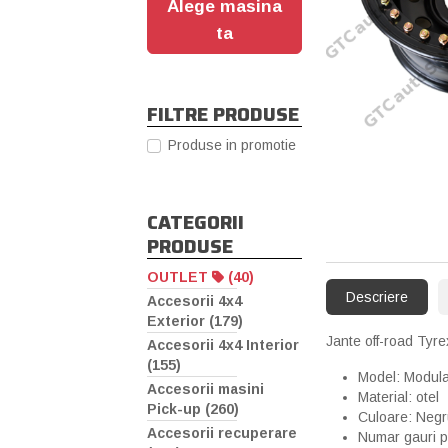
Alege masina
ta
FILTRE PRODUSE
Produse in promotie
CATEGORII
PRODUSE
OUTLET
(40)
Descriere
Accesorii 4x4
Exterior (179)
Jante off-road Tyre
Accesorii 4x4 Interior
(155)
Model: Modula
Accesorii masini
Material: otel
Pick-up (260)
Culoare: Neg
Accesorii recuperare
Numar gauri p