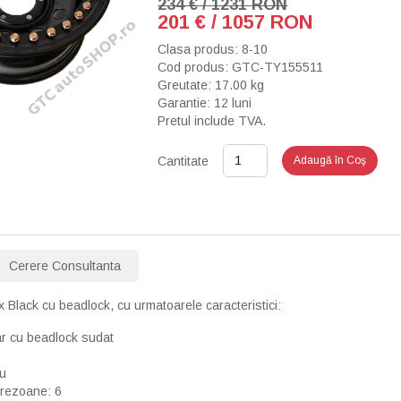
234 € / 1231 RON
201 € / 1057 RON
Clasa produs: 8-10
Cod produs: GTC-TY155511
Greutate: 17.00 kg
Garantie: 12 luni
Pretul include TVA.
Cantitate
Adaugă în Coş
Cerere Consultanta
x Black cu beadlock, cu urmatoarele caracteristici:
r cu beadlock sudat
ru
rezoane: 6