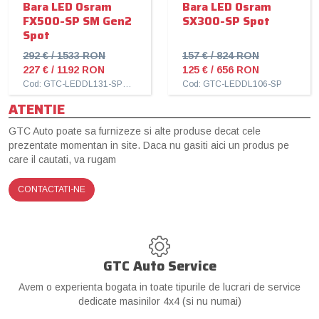
Bara LED Osram
Bara LED Osram
FX500-SP SM Gen2
SX300-SP Spot
Spot
292 € / 1533 RON
157 € / 824 RON
227 € / 1192 RON
125 € / 656 RON
Cod: GTC-LEDDL131-SP SM
Cod: GTC-LEDDL106-SP
ATENTIE
GTC Auto poate sa furnizeze si alte produse decat cele
prezentate momentan in site. Daca nu gasiti aici un produs pe
care il cautati, va rugam
CONTACTATI-NE
GTC Auto Service
Avem o experienta bogata in toate tipurile de lucrari de service
dedicate masinilor 4x4 (si nu numai)