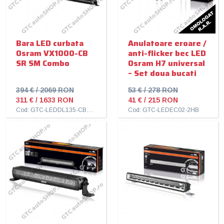
Bara LED curbata
Anulatoare eroare /
Osram VX1000-CB
anti-flicker bec LED
SR SM Combo
Osram H7 universal
– Set doua bucati
394 € / 2069 RON
53 € / 278 RON
311 € / 1633 RON
41 € / 215 RON
Cod: GTC-LEDDL135-CB-SR-SM-C
Cod: GTC-LEDEC02-2HB