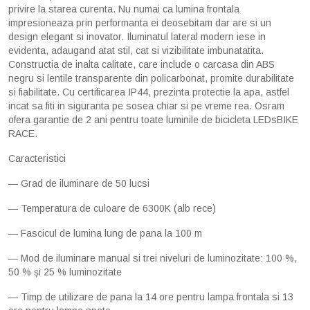
privire la starea curenta. Nu numai ca lumina frontala
impresioneaza prin performanta ei deosebitam dar are si un
design elegant si inovator. Iluminatul lateral modern iese in
evidenta, adaugand atat stil, cat si vizibilitate imbunatatita.
Constructia de inalta calitate, care include o carcasa din ABS
negru si lentile transparente din policarbonat, promite durabilitate
si fiabilitate. Cu certificarea IP44, prezinta protectie la apa, astfel
incat sa fiti in siguranta pe sosea chiar si pe vreme rea. Osram
ofera garantie de 2 ani pentru toate luminile de bicicleta LEDsBIKE
RACE.
Caracteristici
— Grad de iluminare de 50 lucsi
— Temperatura de culoare de 6300K (alb rece)
— Fascicul de lumina lung de pana la 100 m
— Mod de iluminare manual si trei niveluri de luminozitate: 100 %,
50 % și 25 % luminozitate
— Timp de utilizare de pana la 14 ore pentru lampa frontala si 13