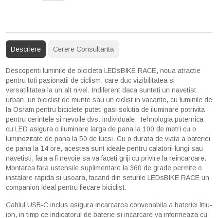
Descriere
Cerere Consultanta
Descoperiti luminile de bicicleta LEDsBIKE RACE, noua atractie
pentru toti pasionatii de ciclism, care duc vizibilitatea si
versatilitatea la un alt nivel. Indiferent daca sunteti un navetist
urban, un biciclist de munte sau un ciclist in vacante, cu luminile de
la Osram pentru biciclete puteti gasi solutia de iluminare potrivita
pentru cerintele si nevoile dvs. individuale. Tehnologia puternica
cu LED asigura o iluminare larga de pana la 100 de metri cu o
luminozitate de pana la 50 de lucsi. Cu o durata de viata a bateriei
de pana la 14 ore, acestea sunt ideale pentru calatorii lungi sau
navetisti, fara a fi nevoie sa va faceti griji cu privire la reincarcare.
Montarea fara ustensile suplimentare la 360 de grade permite o
instalare rapida si usoara, facand din seturile LEDsBIKE RACE un
companion ideal pentru fiecare biciclist.
Cablul USB-C inclus asigura incarcarea convenabila a bateriei litiu-
ion, in timp ce indicatorul de baterie si incarcare va informeaza cu