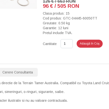
126 € / 663 RON
96 € / 505 RON
Clasa produs: 15
Cod produs: GTC-04445-60050TT
Greutate: 0.50 kg
Garantie: 12 luni
Pretul include TVA.
Cantitate
Adaugă în Coş
Cerere Consultanta
a directie de la Terrain Tamer Australia. Compatibil cu Toyota Land Crui
uri, simeringuri, o-ringuri, sigurante, saibe.
cter ilustrativ si nu au valoare contractuala.