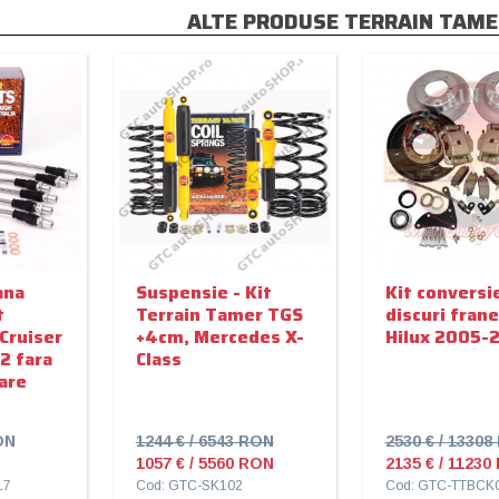
ALTE PRODUSE TERRAIN TAME
ana
Suspensie - Kit
Kit conversie
t
Terrain Tamer TGS
discuri fran
Cruiser
+4cm, Mercedes X-
Hilux 2005-
2 fara
Class
tare
ON
1244 € / 6543 RON
2530 € / 1330
1057 € / 5560 RON
2135 € / 11230
17
Cod: GTC-SK102
Cod: GTC-TTBCK