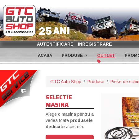
AUTENTIFICARE
INREGISTRARE
ACASA
PRODUSE
OUTLET
PROMO
GTC Auto Shop
Produse
Piese de schi
SELECTIE
MASINA
Alege o masina pentru a
vedea toate
produsele
dedicate
acesteia.