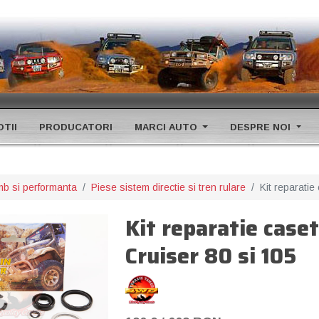
TII
PRODUCATORI
MARCI AUTO
DESPRE NOI
mb si performanta
Piese sistem directie si tren rulare
Kit reparatie
Kit reparatie caset
Cruiser 80 si 105