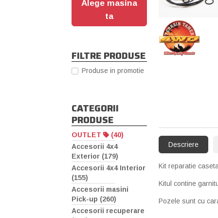
Alege masina
ta
FILTRE PRODUSE
Produse in promotie
CATEGORII
PRODUSE
OUTLET
(40)
Descriere
Accesorii 4x4
Exterior (179)
Kit reparatie caset
Accesorii 4x4 Interior
(155)
Kitul contine garnit
Accesorii masini
Pick-up (260)
Pozele sunt cu cara
Accesorii recuperare