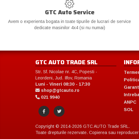
GTC Auto Service
Avem o experienta bogata in toate tipurile de lucrari de service
dedicate masinilor 4x4 (si nu numai)
GTC AUTO TRADE SRL
INFO
Str. Sf. Nicolae nr. 4C, Popesti -
Termen
Leordeni, Jud. Ilfov, Romania
Politic
Luni - Vineri 08:30 - 17:30
Garant
shop@gtcauto.ro
Intreb
021 9940
ANPC
SOL
Copyright © 2014-2026 GTC AUTO Trade SRL.
Toate drepturile rezervate. Copierea sau reproducerea