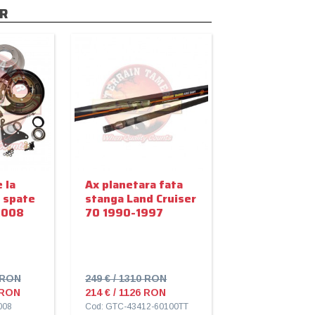
R
 la
Ax planetara fata
e spate
stanga Land Cruiser
2008
70 1990-1997
8 RON
249 € / 1310 RON
 RON
214 € / 1126 RON
008
Cod: GTC-43412-60100TT