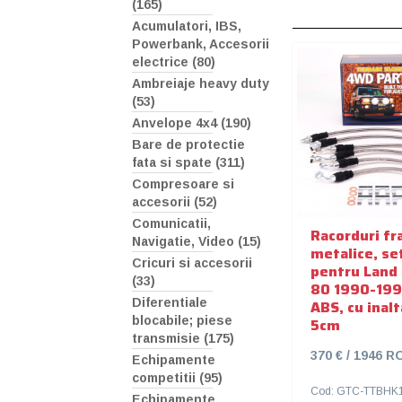
(165)
Acumulatori, IBS,
Powerbank, Accesorii
electrice (80)
Ambreiaje heavy duty
(53)
Anvelope 4x4 (190)
Bare de protectie
fata si spate (311)
Compresoare si
accesorii (52)
Comunicatii,
Racorduri fr
Navigatie, Video (15)
metalice, se
Cricuri si accesorii
pentru Land 
(33)
80 1990-199
Diferentiale
ABS, cu inal
blocabile; piese
5cm
transmisie (175)
370 € / 1946 R
Echipamente
competitii (95)
Cod: GTC-TTBHK
Echipamente