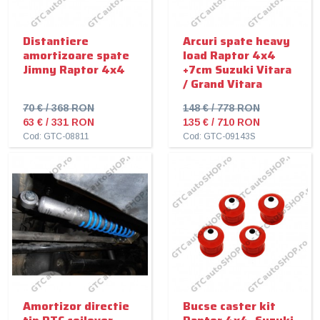
Distantiere
Arcuri spate heavy
amortizoare spate
load Raptor 4x4
Jimny Raptor 4x4
+7cm Suzuki Vitara
/ Grand Vitara
70 € / 368 RON
148 € / 778 RON
63 € / 331 RON
135 € / 710 RON
Cod: GTC-08811
Cod: GTC-09143S
Amortizor directie
Bucse caster kit