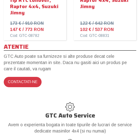
tip RTC coilover,
Raptor 4x4, Suzuki
Raptor 4x4, Suzuki
Jimny
Jimny
173 € / 910 RON
122 € / 642 RON
147 € / 773 RON
102 € / 537 RON
Cod: GTC-08782
Cod: GTC-08831
ATENTIE
GTC Auto poate sa furnizeze si alte produse decat cele
prezentate momentan in site. Daca nu gasiti aici un produs pe
care il cautati, va rugam
CONTACTATI-NE
GTC Auto Service
Avem o experienta bogata in toate tipurile de lucrari de service
dedicate masinilor 4x4 (si nu numai)