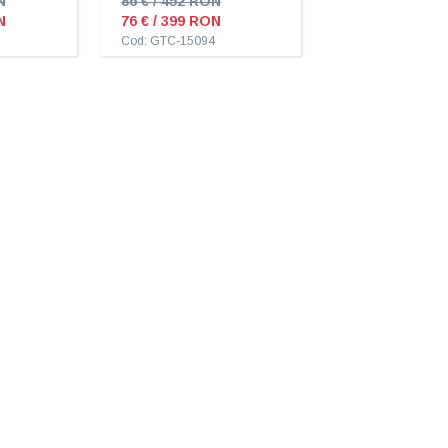
N
86 € / 452 RON
N
76 € / 399 RON
Cod: GTC-15094