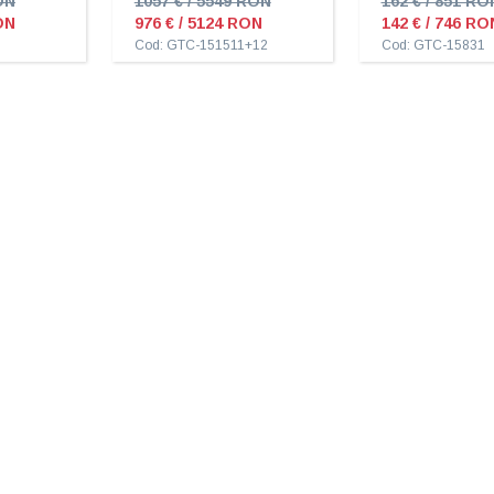
ON
1057 € / 5549 RON
162 € / 851 RO
ON
976 € / 5124 RON
142 € / 746 RO
Cod: GTC-151511+12
Cod: GTC-15831