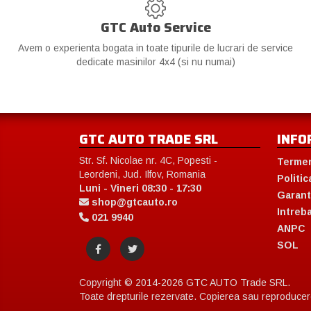
GTC Auto Service
Avem o experienta bogata in toate tipurile de lucrari de service
dedicate masinilor 4x4 (si nu numai)
GTC AUTO TRADE SRL
INFO
Str. Sf. Nicolae nr. 4C, Popesti -
Termen
Leordeni, Jud. Ilfov, Romania
Politic
Luni - Vineri 08:30 - 17:30
Garant
shop@gtcauto.ro
Intreb
021 9940
ANPC
SOL
Copyright © 2014-2026 GTC AUTO Trade SRL.
Toate drepturile rezervate. Copierea sau reproducerea