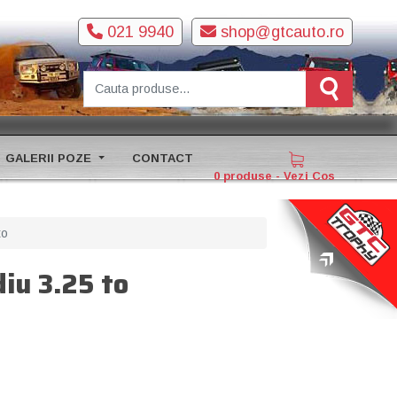
021 9940
shop@gtcauto.ro
GALERII POZE
CONTACT
0 produse - Vezi Cos
to
iu 3.25 to