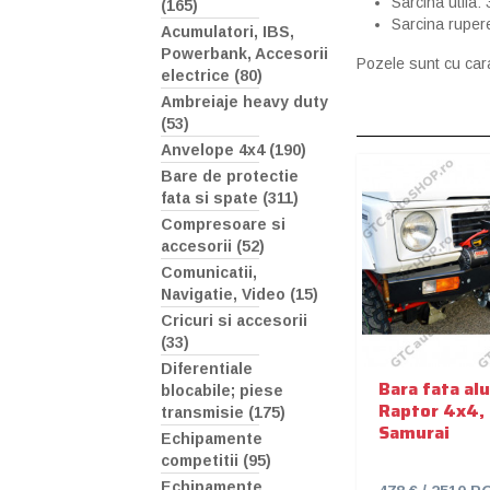
Sarcina utila: 
(165)
Sarcina rupere
Acumulatori, IBS,
Powerbank, Accesorii
Pozele sunt cu cara
electrice (80)
Ambreiaje heavy duty
(53)
Anvelope 4x4 (190)
Bare de protectie
fata si spate (311)
Compresoare si
accesorii (52)
Comunicatii,
Navigatie, Video (15)
Cricuri si accesorii
(33)
Diferentiale
Bara fata al
blocabile; piese
Raptor 4x4,
transmisie (175)
Samurai
Echipamente
competitii (95)
Echipamente