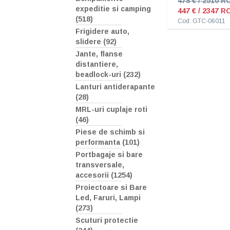
478 € / 2510 R
expeditie si camping
447 € / 2347 R
(518)
Cod: GTC-06011
Frigidere auto,
slidere (92)
Jante, flanse
distantiere,
beadlock-uri (232)
Lanturi antiderapante
(28)
MRL-uri cuplaje roti
(46)
Piese de schimb si
performanta (101)
Portbagaje si bare
transversale,
accesorii (1254)
Proiectoare si Bare
Led, Faruri, Lampi
(273)
Scuturi protectie