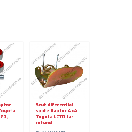
aptor
Scut diferential
Toyota
spate Raptor 4x4
 70,
Toyota LC70 far
rotund