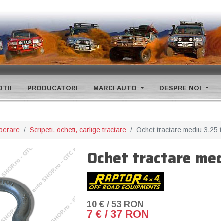
TII
PRODUCATORI
MARCI AUTO
DESPRE NOI
uperare
Scripeti, ocheti, carlige tractare
Ochet tractare mediu 3.25 
Ochet tractare med
10 € / 53 RON
7 € / 37 RON