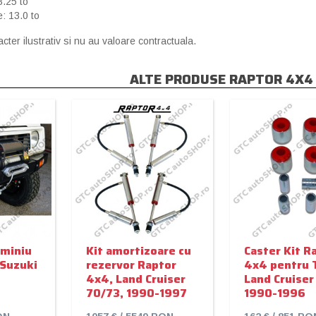
3.25 to
: 13.0 to
cter ilustrativ si nu au valoare contractuala.
ALTE PRODUSE RAPTOR 4X4
uminiu
Kit amortizoare cu
Caster Kit R
 Suzuki
rezervor Raptor
4x4 pentru 
4x4, Land Cruiser
Land Cruiser
70/73, 1990-1997
1990-1996