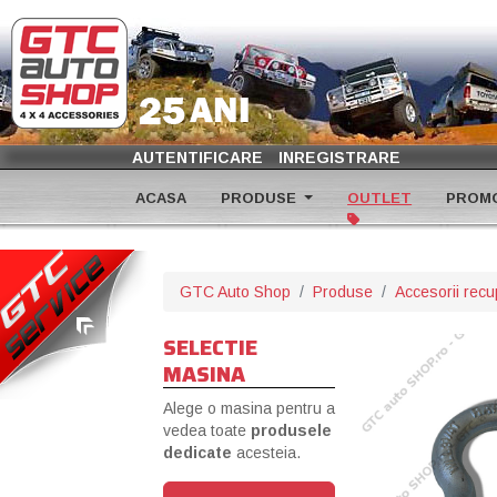
AUTENTIFICARE
INREGISTRARE
ACASA
PRODUSE
OUTLET
PROMO
GTC Auto Shop
Produse
Accesorii rec
SELECTIE
MASINA
Alege o masina pentru a
vedea toate
produsele
dedicate
acesteia.