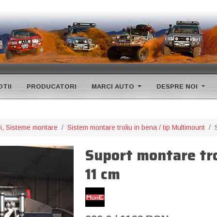
TII
PRODUCATORI
MARCI AUTO
DESPRE NOI
rii, Sisteme montare
Sistem montare troliu in bena / tip Multimount
Suport montare tro
11 cm