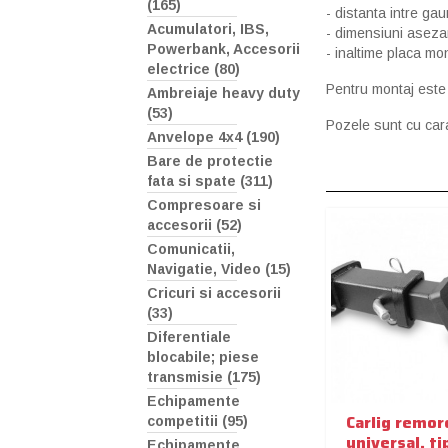
(165)
- distanta intre gau
Acumulatori, IBS,
- dimensiuni aseza
Powerbank, Accesorii
- inaltime placa mo
electrice (80)
Pentru montaj este 
Ambreiaje heavy duty
(53)
Pozele sunt cu cara
Anvelope 4x4 (190)
Bare de protectie
fata si spate (311)
Compresoare si
accesorii (52)
Comunicatii,
Navigatie, Video (15)
Cricuri si accesorii
(33)
Diferentiale
blocabile; piese
transmisie (175)
Echipamente
Carlig remor
competitii (95)
universal, t
Echipamente