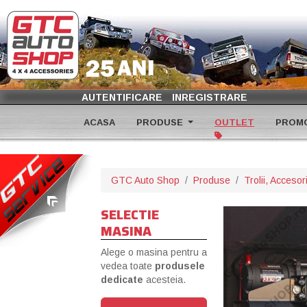
AUTENTIFICARE
INREGISTRARE
ACASA
PRODUSE
OUTLET
PROMO
GTC Auto Shop
Produse
Trolii, Acceso
SELECTIE
MASINA
Alege o masina pentru a
vedea toate
produsele
dedicate
acesteia.