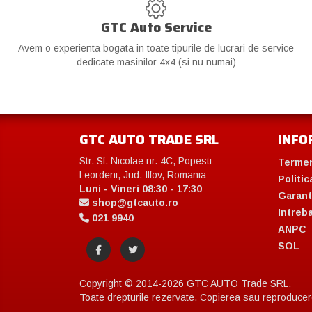
GTC Auto Service
Avem o experienta bogata in toate tipurile de lucrari de service
dedicate masinilor 4x4 (si nu numai)
GTC AUTO TRADE SRL
INFO
Str. Sf. Nicolae nr. 4C, Popesti -
Termen
Leordeni, Jud. Ilfov, Romania
Politic
Luni - Vineri 08:30 - 17:30
Garant
shop@gtcauto.ro
Intreb
021 9940
ANPC
SOL
Copyright © 2014-2026 GTC AUTO Trade SRL.
Toate drepturile rezervate. Copierea sau reproducerea