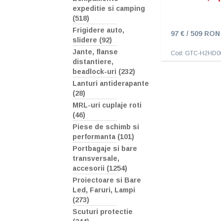
expeditie si camping
(518)
Frigidere auto,
97 € / 509 RON
slidere (92)
Jante, flanse
Cod: GTC-H2HD0
distantiere,
beadlock-uri (232)
Lanturi antiderapante
(28)
MRL-uri cuplaje roti
(46)
Piese de schimb si
performanta (101)
Portbagaje si bare
transversale,
accesorii (1254)
Proiectoare si Bare
Led, Faruri, Lampi
(273)
Scuturi protectie