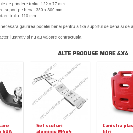
rile de prindere troliu: 122 x 77 mm
re suport pe bena: 380 x 300 mm
ntare troliu: 110 mm
necesara gaurirea podelei benei pentru a fixa suportul de bena si de a
cter ilustrativ si nu au valoare contractuala.
ALTE PRODUSE MORE 4X4
care
Set scuturi
Canistra plas
ip SUA
aluminiu M4x4
litri