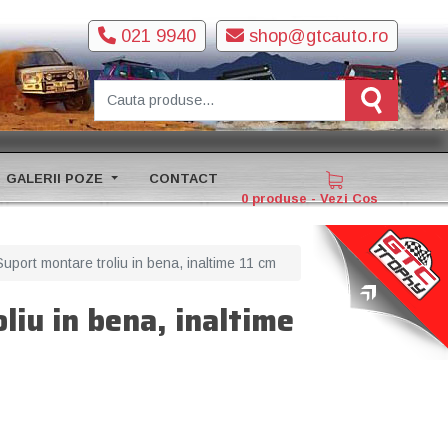
021 9940
shop@gtcauto.ro
GALERII POZE
CONTACT
0 produse - Vezi Cos
Suport montare troliu in bena, inaltime 11 cm
liu in bena, inaltime